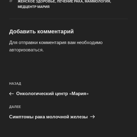
МЕТКИ
ЖЕНСКОЕ ЗДОРОВЬЕ
,
ЛЕЧЕНИЕ РАКА
,
МАММОЛОГИЯ
,
МЕДЦЕНТР МАРИЯ
Добавить комментарий
Для отправки комментария вам необходимо
авторизоваться
.
Навигация
Предыдущая
НАЗАД
по
запись:
записям
Онкологический центр «Мария»
Следующая
ДАЛЕЕ
запись
Симптомы рака молочной железы