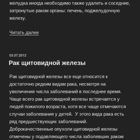
желудка иногда необходимо также удалить и соседние,
затронутые раком органы: печень, поджелудочную
железу.
Читать далее
«Операция
при
лечении
рака
ОПУБЛИКОВАНО
03.07.2012
Рак щитовидной железы
желудка»
Рак щитовидной железы все еще относится к
достаточно редким видам рака, несмотря на
увеличения числа заболеваний в последнее время.
Чаще всего рак щитовидной железы встречается у
людей пожилого возраста, хотя все чаще отмечаются
случаи заболевания у детей. У этого вида рака есть
ряд предшествующих заболеваний.
Доброкачественные опухоли щитовидной железы
отмечены у подавляющего числа заболевших раком