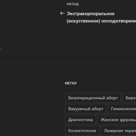
Навигация
Предыдущая
НАЗАД
по
запись:
Экстракорпоральное
записям
(искуственное) оплодотворен
.
МЕТКИ
Безоперационный аборт
Бере
Вакуумный аборт
Гинекология
Диагностика
Женское здоровь
Косметология
Лазерная тера