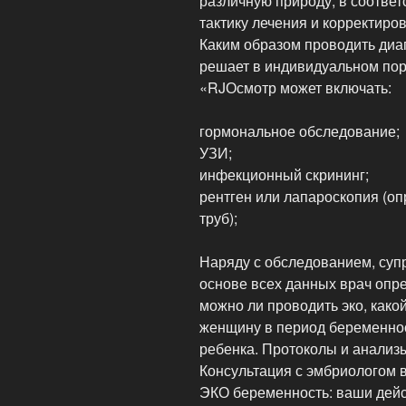
различную природу, в соответ
тактику лечения и корректиро
Каким образом проводить диа
решает в индивидуальном пор
«RJОсмотр может включать:
гормональное обследование;
УЗИ;
инфекционный скрининг;
рентген или лапароскопия (о
труб);
Наряду с обследованием, суп
основе всех данных врач опре
можно ли проводить эко, како
женщину в период беременнос
ребенка. Протоколы и анализ
Консультация с эмбриологом 
ЭКО беременность: ваши дей