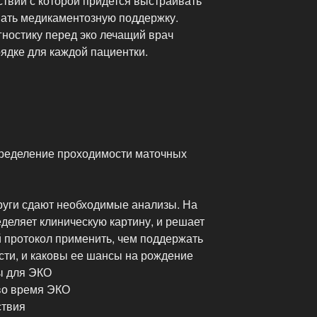
ствии с которой придется выстраивать
вать медикаментозную поддержку.
гностику перед эко лечащий врач
ядке для каждой пациентки.
пределение проходимости маточных
руги сдают необходимые анализы. На
деляет клиническую картину, и решает
й протокол применить, чем поддержать
ти, и каковы ее шансы на рождение
ы для ЭКО
во время ЭКО
ствия