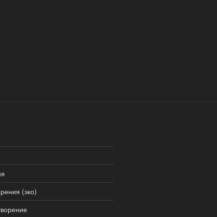
ия
рения (эко)
творение