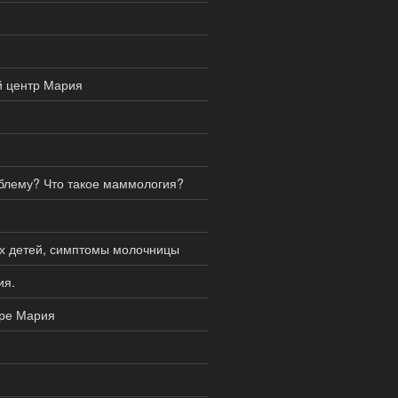
й центр Мария
блему? Что такое маммология?
ых детей, симптомы молочницы
ия.
тре Мария