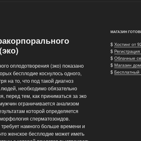
МАГАЗИН ГОТОВ
ракорпорального
$
Хостинг от 9
(эко)
$
Регистрация
$
Облачные с
$
Магазин дом
ого оплодотворения (эко) показано
$
Бесплатный
торых бесплодие коснулось одного,
я на то, что под такой диагноз
 людей, необходимо обязательно
, перед тем, как приниматься за эко
 мужчин ограничивается анализом
езультатам которой определяется
 морфология сперматозоидов.
 требует намного больше времени и
 что женское бесплодие может иметь