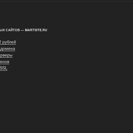
ЫХ САЙТОВ — MARTSITE.RU
2 рублей
 домена
ерверы
енов
 SSL