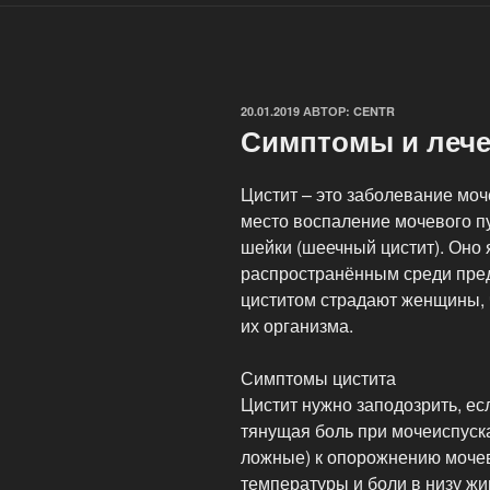
ОПУБЛИКОВАНО
20.01.2019
АВТОР:
CENTR
Симптомы и лече
Цистит – это заболевание мо
место воспаление мочевого пу
шейки (шеечный цистит). Оно
распространённым среди пред
циститом страдают женщины, 
их организма.
Симптомы цистита
Цистит нужно заподозрить, ес
тянущая боль при мочеиспуска
ложные) к опорожнению моче
температуры и боли в низу ж