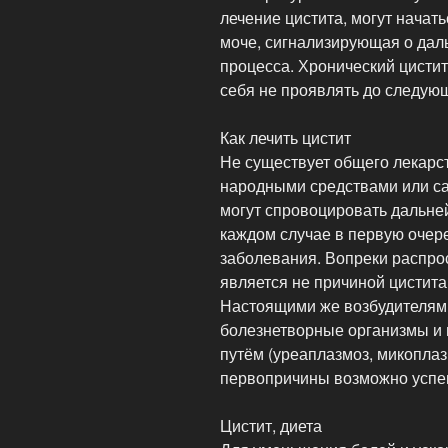
лечение цистита, могут начат
моче, сигнализирующая о дал
процесса. Хронический цистит
себя не проявлять до следую
Как лечить цистит
Не существует общего лекарст
народными средствами или с
могут спровоцировать дальне
каждом случае в первую очер
заболевания. Вопреки распр
является не причиной цистит
Настоящими же возбудителям
болезнетворные организмы и
путём (уреаплазмоз, микоплазм
первопричины возможно успеш
Цистит, диета