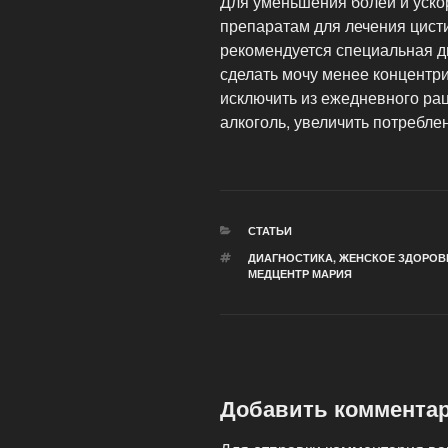
Для уменьшения болей и уско
препаратам для лечения цисти
рекомендуется специальная ди
сделать мочу менее концентр
исключить из ежедневного ра
алкоголь, увеличить потребле
РУБРИКИ
СТАТЬИ
МЕТКИ
ДИАГНОСТИКА
,
ЖЕНСКОЕ ЗДОРОВ
МЕДЦЕНТР МАРИЯ
Добавить коммента