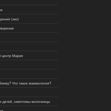
ия
рения (эко)
творение
й центр Мария
блему? Что такое маммология?
ых детей, симптомы молочницы
ия.