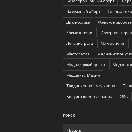
Безоперационный аборт
Бере
Вакуумный аборт
Гинекология
Диагностика
Женское здоровь
Косметология
Лазерная тера
Лечение рака
Маммология
Мастопатия
Медицинские усл
Медицинский центр
Медцентр
Медцентр Мария
Традиционная медицина
Тра
Хирургическое лечение
ЭКО
ПОИСК
Искать: