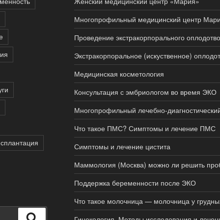
менность
Женский медицинский центр «Мария»
Многопрофильный медицинский центр Мар
е
Проведение экстракорпорального оплодотво
пия
Экстракорпоральное (искуственное) оплодо
Медицинская косметология
уги
Консультация с эмбриологом во время ЭКО
Многопрофильный лечебно-диагностически
Что такое ПМС? Симптомы и лечение ПМС
нсплантация
Симптомы и лечение цистита
Маммология (Москва) можно ли решить про
Поддержка беременности после ЭКО
Что такое молочница — молочница у грудн
Поиск
Гинекология. Методы исследования и лечен