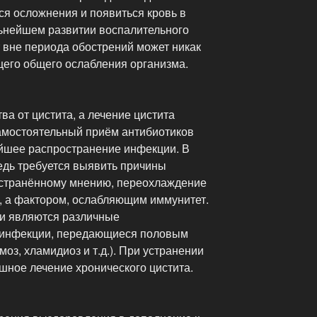
ься осложнения и появиться кровь в
ьнейшем развитии воспалительного
 вне периода обострений может никак
щего общего ослабления организма.
ва от цистита, а лечение цистита
амостоятельный приём антибиотиков
йшее распространение инфекции. В
едь требуется выявить причины
остранённому мнению, переохлаждение
а, а фактором, ослабляющим иммунитет.
и являются различные
 инфекции, передающиеся половым
оз, хламидиоз и т.д.). При устранении
ное лечение хронического цистита.