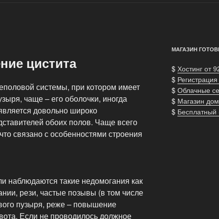
МАГАЗИН ГОТОВ
ние цистита
$
Хостинг от 9
$
Регистрация
чеполовой системы, при котором имеет
$
Облачные с
зыря, чаще – его оболочки, иногда
$
Магазин дом
 является довольно широко
$
Бесплатный
ставителей обоих полов. Чаще всего
что связано с особенностями строения
ли наблюдаются такие недомогания как
нии, рези, частые позывы (в том числе
вого пузыря, реже – повышение
ивота. Если не проводилось должное