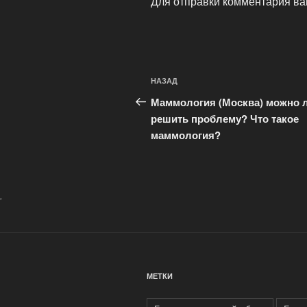
Для отправки комментария в
Навигация
Предыдущая
НАЗАД
по
запись:
Маммология (Москва) можно 
записям
решить проблему? Что такое
маммология?
.
МЕТКИ