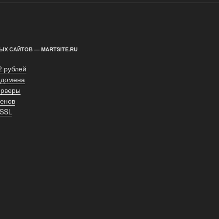
ЫХ САЙТОВ — MARTSITE.RU
2 рублей
 домена
ерверы
енов
 SSL