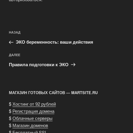
Навигация
Предыдущая
НАЗАД
по
запись:
записям
ЭКО беременность: ваши действия
Следующая
ДАЛЕЕ
запись
Правила подготовки к ЭКО
МАГАЗИН ГОТОВЫХ САЙТОВ — MARTSITE.RU
$
Хостинг от 92 рублей
$
Регистрация домена
$
Облачные серверы
$
Магазин доменов
$
Бесплатный SSL