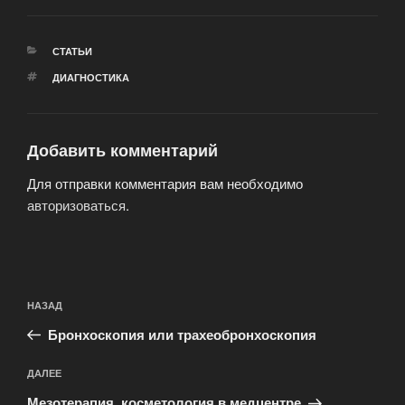
РУБРИКИ
СТАТЬИ
МЕТКИ
ДИАГНОСТИКА
Добавить комментарий
Для отправки комментария вам необходимо
авторизоваться
.
Навигация
Предыдущая
НАЗАД
по
запись:
записям
Бронхоскопия или трахеобронхоскопия
Следующая
ДАЛЕЕ
запись
Мезотерапия, косметология в медцентре