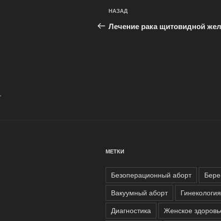
Навигация
Предыдущая
НАЗАД
по
запись:
Лечение рака щитовидной же
записям
.
МЕТКИ
Безоперационный аборт
Бере
Вакуумный аборт
Гинекология
Диагностика
Женское здоровь