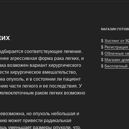
МАГАЗИН ГОТОВ
ких
$
Хостинг от 9
$
Регистрация
подбирается соответствующее лечение.
$
Облачные с
нее агрессивная форма рака легких, и
$
Магазин дом
ака возможен вариант хирургического
$
Бесплатный
вести хирургическое вмешательство,
ма опухоль, и в состоянии ли пациент
ию части легкого и ее последствия. У
мелкоклеточным раком легких возможно
невозможна, но опухоль небольшая и
ению может привести радикальная
ишь уменьшает размеры опухоли, что,