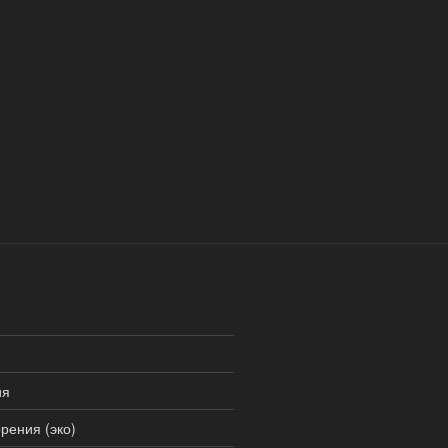
ия
рения (эко)