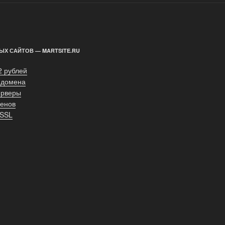
ЫХ САЙТОВ — MARTSITE.RU
2 рублей
 домена
ерверы
енов
 SSL