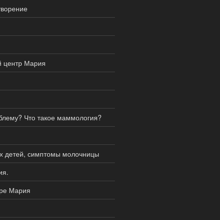
творение
й центр Мария
блему? Что такое маммология?
ых детей, симптомы молочницы
ия.
тре Мария