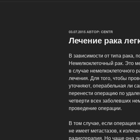
ОПУБЛИКОВАНО
03.07.2015
АВТОР:
CENTR
Лечение рака лег
В зависимости от типа рака, 
Немелкоклеточный рак. Это ме
в случае немелкоклеточного р
лечения. Для того, чтобы про
уточняют, операбельная ли са
перенести операцию по удален
четверти всех заболевших не
проведение операции.
В том случае, если операция 
не имеет метастазов, к излеч
радиотерапия. Но чаще она л