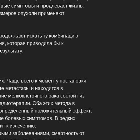
евые симптомы и продлевает жизнь.
азмеров опухоли применяют
родолжают искать ту комбинацию
я, которая приводила бы к
зультату.
х. Чаще всего к моменту постановки
е метастазы и находится в
ие мелкоклеточного рака состоит из
адиотерапии. Оба этих метода в
т определенный положительный эффект:
е болевых симптомов. В редких
ит к излечению.
выми заболеваниями, смертность от