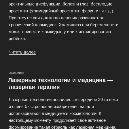
эректильные дисфункции, болезни глаз, бесплодие,
простатит (хламидийный простатит, фарингит и т.д.).
При отсутствии должного лечения развивается
хронический хламидиоз. Хламидиоз при беременности
может привести к выкидышу или к инфицированию
ребёнка.
Читать далее
«Симптомы
хламидиоза
и
как
ОПУБЛИКОВАНО
20.06.2016
Лазерные технологии и медицина —
лечить
лазерная терапия
хламидиоз?»
Лазерные технологии появились в середине 20-го века
и очень быстро после изобретения начали
использоваться в медицине и косметологии. К
настоящему моменту продолжает своё активное
формирование такая отрасль как лазерная медицина.