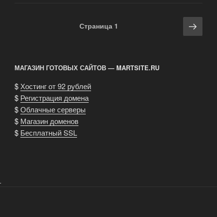
медцентре»
Навигация
Сле
Страница
1
по
стра
записям
МАГАЗИН ГОТОВЫХ САЙТОВ — MARTSITE.RU
$
Хостинг от 92 рублей
$
Регистрация домена
$
Облачные серверы
$
Магазин доменов
$
Бесплатный SSL
.