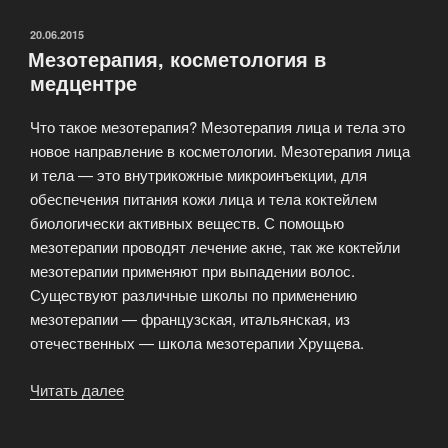
в
медицинском
ОПУБЛИКОВАНО
20.06.2015
Мезотерапия, косметология в
центре»
медцентре
Что такое мезотерапия? Мезотерапия лица и тела это
новое направление в косметологии. Мезотерапия лица
и тела — это внутрикожные микроинъекции, для
обеспечения питания кожи лица и тела коктейлем
биологически активных веществ. С помощью
мезотерапии проводят лечение акне, так же коктейли
мезотерапии применяют при выпадении волос.
Существуют различные школы по применению
мезотерапии — французская, итальянская, из
отечественных — школа мезотерапии Хрущева.
Читать далее
«Мезотерапия,
косметология
в