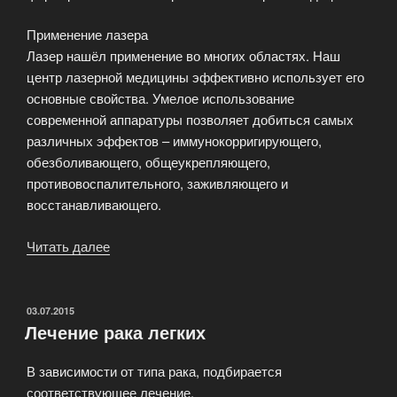
Применение лазера
Лазер нашёл применение во многих областях. Наш
центр лазерной медицины эффективно использует его
основные свойства. Умелое использование
современной аппаратуры позволяет добиться самых
различных эффектов – иммунокорригирующего,
обезболивающего, общеукрепляющего,
противовоспалительного, заживляющего и
восстанавливающего.
Читать далее
«Лазерные
технологии
и
медицина
ОПУБЛИКОВАНО
03.07.2015
Лечение рака легких
—
лазерная
В зависимости от типа рака, подбирается
терапия»
соответствующее лечение.