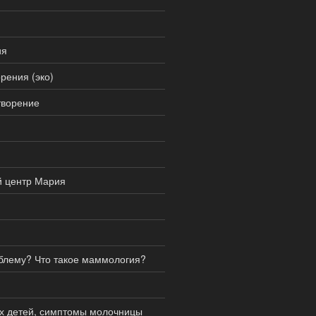
ия
рения (эко)
творение
й центр Мария
блему? Что такое маммология?
ых детей, симптомы молочницы