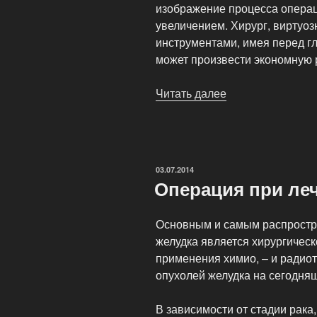
изображение процесса операц
увеличением. Хирург, виртуо
инструментами, имея перед г
может произвести экономную 
Читать далее
«Операции
по
удалению
опухолей
почки»
ОПУБЛИКОВАНО
03.07.2014
Операция при леч
Основным и самым распростр
желудка является хирургичес
применения химио, – и радио
опухолей желудка на сегодняш
В зависимости от стадии рака