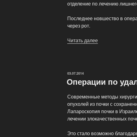
отделение по лечению лишнег
Последнее новшество в опера
через рот.
Читать далее
«Хирургическое
лечение
ожирения»
ОПУБЛИКОВАНО
03.07.2014
Операции по уда
Современные методы хирурги
опухолей из почки с сохранен
Лапароскопия почки в Израиле
лечении злокачественных поч
Это стало возможно благодар