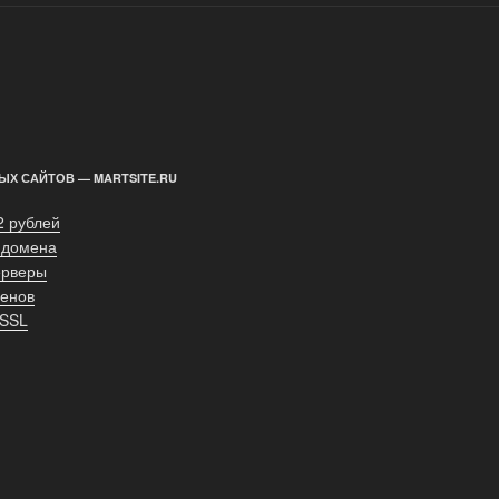
ЫХ САЙТОВ — MARTSITE.RU
2 рублей
 домена
ерверы
енов
 SSL