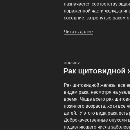
назначается соответствующая
пораженной части желудка ино
соседние, затронутые раком о
Читать далее
«Операция
при
лечении
рака
желудка»
ОПУБЛИКОВАНО
03.07.2012
Рак щитовидной 
Рак щитовидной железы все е
видам рака, несмотря на уве
время. Чаще всего рак щитов
пожилого возраста, хотя все 
детей. У этого вида рака ест
Доброкачественные опухоли 
подавляющего числа заболев