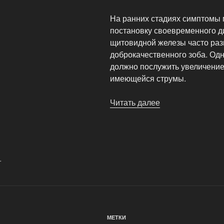
На ранних стадиях симптомы 
постановку своевременного ди
щитовидной железы часто ра
доброкачественного зоба. Од
должно послужить увеличение
имеющейся струмы.
Читать далее
«Рак
щитовидной
железы»
.
МЕТКИ