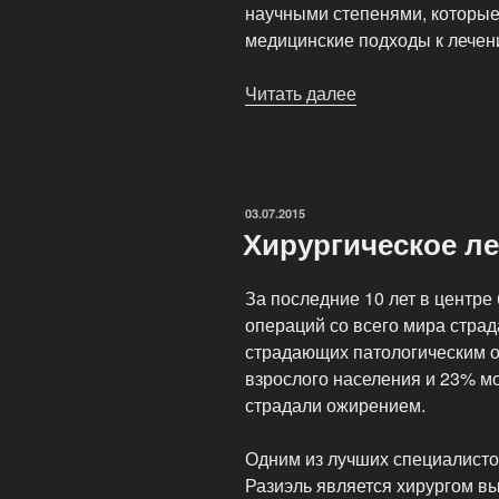
научными степенями, которы
медицинские подходы к лечен
Читать далее
«Многопрофиль
медицинский
центр
Мария»
ОПУБЛИКОВАНО
03.07.2015
Хирургическое л
За последние 10 лет в центре
операций со всего мира страд
страдающих патологическим о
взрослого населения и 23% м
страдали ожирением.
Одним из лучших специалисто
Разиэль является хирургом в