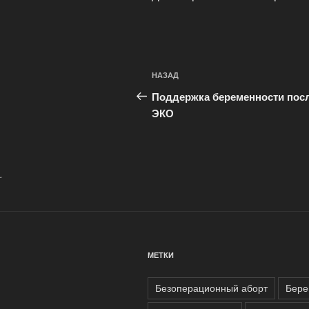
Навигация
Предыдущая
НАЗАД
по
запись:
Поддержка беременности пос
записям
ЭКО
.
МЕТКИ
Безоперационный аборт
Бере