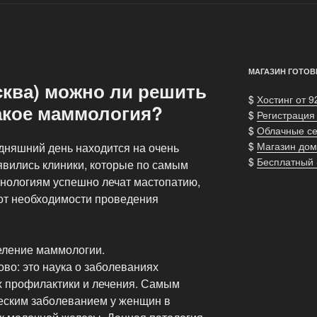
МАГАЗИН ГОТОВ
ква) можно ли решить
$
Хостинг от 9
акое маммология?
$
Регистрация
$
Облачные с
$
Магазин дом
дняшний день находится на очень
$
Бесплатный
явились клиники, которые по самым
нологиям успешно лечат мастопатию,
от необходимости проведения
еление маммологии.
во: это наука о заболеваниях
х профилактики и лечения. Самым
еским заболеванием у женщин в