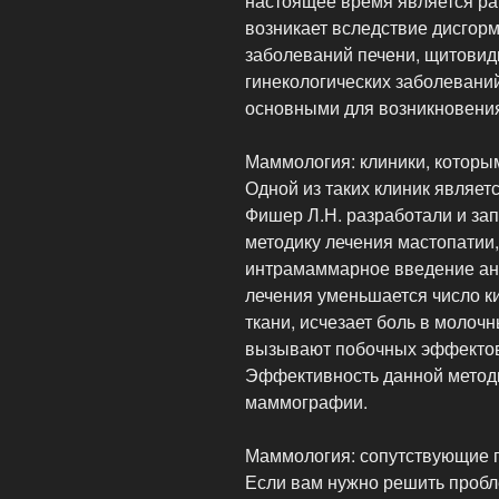
настоящее время является ра
возникает вследствие дисгор
заболеваний печени, щитовид
гинекологических заболевани
основными для возникновения
Маммология: клиники, которы
Одной из таких клиник являет
Фишер Л.Н. разработали и з
методику лечения мастопатии,
интрамаммарное введение ант
лечения уменьшается число к
ткани, исчезает боль в моло
вызывают побочных эффектов 
Эффективность данной метод
маммографии.
Маммология: сопутствующие 
Если вам нужно решить пробл