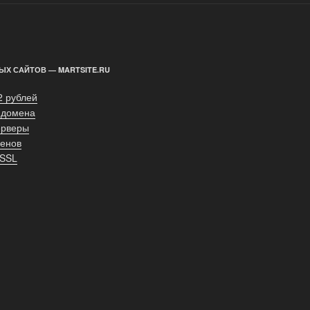
ЫХ САЙТОВ — MARTSITE.RU
2 рублей
 домена
ерверы
енов
 SSL