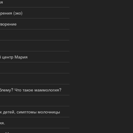
ия
рения (эко)
творение
й центр Мария
блему? Что такое маммология?
ых детей, симптомы молочницы
ия.