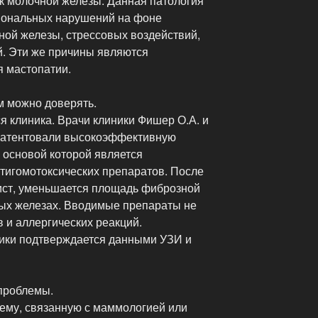
к молочной железы. Данная патология
мональных нарушений на фоне
ной железы, стрессовых воздействий,
й. Эти же причины являются
 мастопатии.
м можно доверять.
ся клиника. Врачи клиники Фишер О.А. и
апатентовали высокоэффективную
 основой которой является
игомотоксических препаратов. После
ист, уменьшается площадь фиброзной
чных железах. Вводимые препараты не
и аллергических реакций.
ики подтверждается данными УЗИ и
проблемы.
ему, связанную с маммологией или