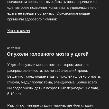
психологом позволяет выработать новые привычки в
еде, которые позволяет испытывать удовольствие от
еды и не вредить организму. Основополагающие
принципы здорового питания:
Читать далее
«Безопасные
методы
лечения
лишнего
ОПУБЛИКОВАНО
03.07.2012
Опухоли головного мозга у детей
веса»
У детей опухоли мозга стоят на втором месте по
распространенности, после заболеваний крови.
Выделяют следующие виды опухолей головного мозга:
глиома, медуллобластома, эпендимома. Более всего
им подвержены дети в возрастных периодах: 0-2 года,
5-10 лет.
Различают четыре стадии глиомы, где 4-ая стадия