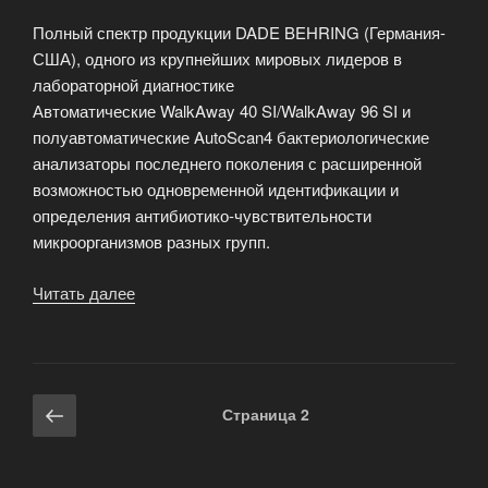
аналогов
Полный спектр продукции DADE BEHRING (Германия-
в
США), одного из крупнейших мировых лидеров в
России.»
лабораторной диагностике
Автоматические WalkAway 40 SI/WalkAway 96 SI и
полуавтоматические AutoScan4 бактериологические
анализаторы последнего поколения с расширенной
возможностью одновременной идентификации и
определения антибиотико-чувствительности
микроорганизмов разных групп.
Читать далее
«Краткая
информация
об
оборудовании»
Навигация
Предыдущая
Страница
2
по
страница
записям