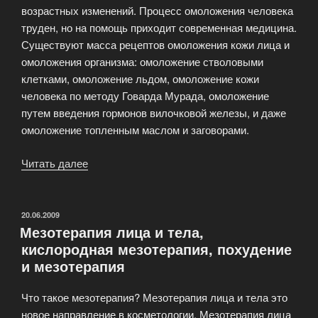
возрастных изменений. Процесс омоложения человека
труден, но на помощь приходит современная медицина.
Существуют масса рецептов омоложения кожи лица и
омоложения организма: омоложение стволовыми
клетками, омоложение льдом, омоложение кожи
человека по методу Говарда Мурада, омоложение
путем введения гормонов вилочковой железы, и даже
омоложение топленным маслом и заговорами.
Читать далее
«Очищение
и
омоложение
организма,
ОПУБЛИКОВАНО
20.06.2009
Мезотерапия лица и тела,
омоложение
кислородная мезотерапия, похудение
кожи
и мезотерапия
лица»
Что такое мезотерапия? Мезотерапия лица и тела это
новое направление в косметологии. Мезотерапия лица