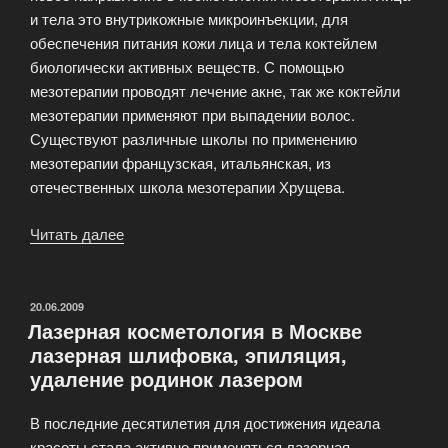
и тела это внутрикожные микроинъекции, для
обеспечения питания кожи лица и тела коктейлем
биологически активных веществ. С помощью
мезотерапии проводят лечение акне, так же коктейли
мезотерапии применяют при выпадении волос.
Существуют различные школы по применению
мезотерапии французская, итальянская, из
отечественных школа мезотерапии Хрущева.
Читать далее
«Мезотерапия
лица
и
тела,
ОПУБЛИКОВАНО
20.06.2009
Лазерная косметология в Москве
кислородная
лазерная шлифовка, эпиляция,
мезотерапия,
удаление родинок лазером
похудение
и
В последние десятилетия для достижения идеала
мезотерапия»
красоты стала активно применяться лазерная