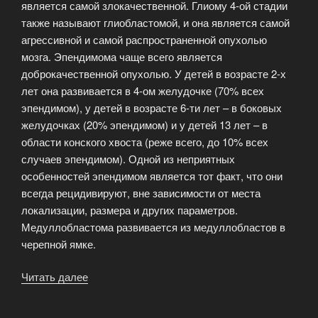
является самой злокачественной. Глиому 4-ой стадии
также называют глиобластомой, и она является самой
агрессивной и самой распространенной опухолью
мозга. Эпендимома чаще всего является
доброкачественной опухолью. У детей в возрасте 2-х
лет она развивается в 4-ом желудочке (70% всех
эпендимом), у детей в возрасте 6-ти лет – в боковых
желудочках (20% эпендимом) и у детей 13 лет – в
области конского хвоста (реже всего, до 10% всех
случаев эпендимом). Одной из неприятных
особенностей эпендимом является тот факт, что они
всегда рецидивируют, вне зависимости от места
локализации, размера и других параметров.
Медуллобластома развивается из медуллобластов в
черепной ямке.
Читать далее
«Опухоли
головного
мозга