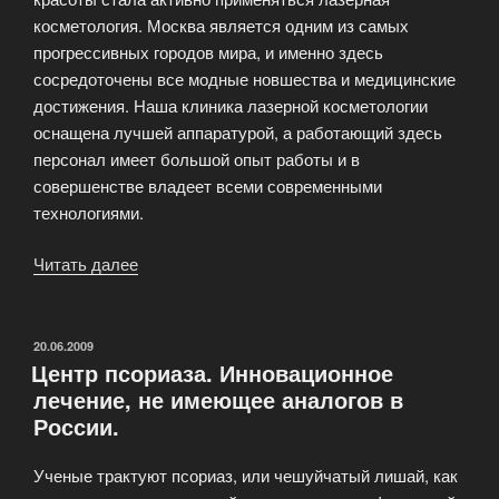
косметология. Москва является одним из самых
прогрессивных городов мира, и именно здесь
сосредоточены все модные новшества и медицинские
достижения. Наша клиника лазерной косметологии
оснащена лучшей аппаратурой, а работающий здесь
персонал имеет большой опыт работы и в
совершенстве владеет всеми современными
технологиями.
Читать далее
«Лазерная
косметология
в
Москве
ОПУБЛИКОВАНО
20.06.2009
Центр псориаза. Инновационное
лазерная
лечение, не имеющее аналогов в
шлифовка,
России.
эпиляция,
удаление
Ученые трактуют псориаз, или чешуйчатый лишай, как
родинок