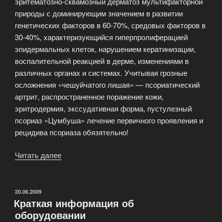
эритематозно-сквамозный дерматоз мультифакторной
лазером»
природы с доминирующим значением в развитии
генетических факторов в 60-70%, средовых факторов в
30-40%, характеризующийся гиперпролиферацией
эпидермальных клеток, нарушением кератинизации,
воспалительной реакцией в дерме, изменениями в
различных органах и системах. Учитывая грозные
осложнения «чешуйчатого лишая» — псориатический
артрит, распространенное поражение кожи,
эритродермия, экссудативная форма, пустулезный
псориаз «Цумбуша» лечение первичного проявления и
рецидива псориаза обязятельно!
Читать далее
«Центр
псориаза.
Инновационное
лечение,
ОПУБЛИКОВАНО
20.06.2009
Краткая информация об
не
оборудовании
имеющее