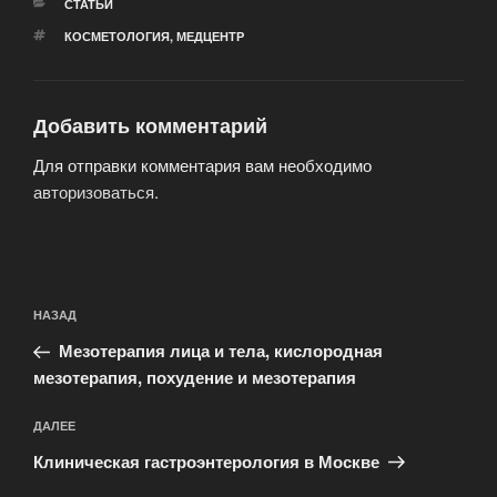
РУБРИКИ
СТАТЬИ
МЕТКИ
КОСМЕТОЛОГИЯ
,
МЕДЦЕНТР
Добавить комментарий
Для отправки комментария вам необходимо
авторизоваться
.
Навигация
Предыдущая
НАЗАД
по
запись:
записям
Мезотерапия лица и тела, кислородная
мезотерапия, похудение и мезотерапия
Следующая
ДАЛЕЕ
запись
Клиническая гастроэнтерология в Москве