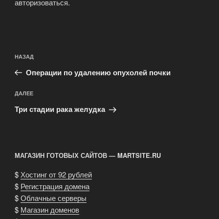
авторизоваться
.
Навигация
Предыдущая
НАЗАД
по
запись:
записям
Операции по удалению опухолей почки
Следующая
ДАЛЕЕ
запись
Три стадии рака желудка
МАГАЗИН ГОТОВЫХ САЙТОВ — MARTSITE.RU
$
Хостинг от 92 рублей
$
Регистрация домена
$
Облачные серверы
$
Магазин доменов