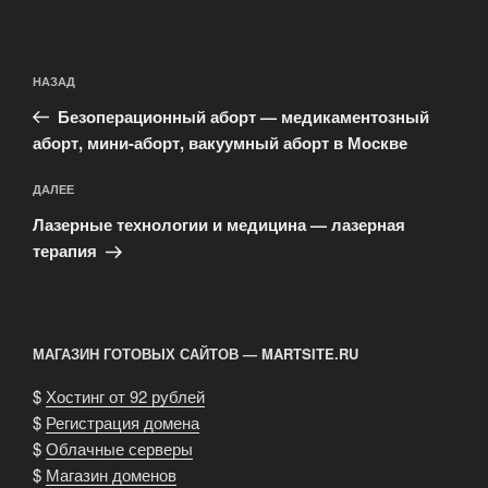
Навигация
Предыдущая
НАЗАД
по
запись:
записям
Безоперационный аборт — медикаментозный
аборт, мини-аборт, вакуумный аборт в Москве
Следующая
ДАЛЕЕ
запись
Лазерные технологии и медицина — лазерная
терапия
МАГАЗИН ГОТОВЫХ САЙТОВ — MARTSITE.RU
$
Хостинг от 92 рублей
$
Регистрация домена
$
Облачные серверы
$
Магазин доменов