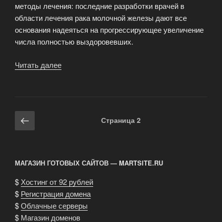
методы лечения: последние разработки врачей в
области лечения рака молочной железы дают все
основания надеяться на прогрессирующее увеличение
числа полностью выздоровевших.
Читать далее
«Рак
молочной
железы»
Навигация
Предыдущая
Страница
2
по
страница
записям
МАГАЗИН ГОТОВЫХ САЙТОВ — MARTSITE.RU
$
Хостинг от 92 рублей
$
Регистрация домена
$
Облачные серверы
$
Магазин доменов