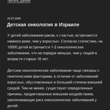
Читать далее
«Саркома
мягких
тканей»
ОПУБЛИКОВАНО
03.07.2009
Детская онкология в Израиле
У детей заболевания раком, к счастью, встречаются
намного реже, чем у взрослых. Согласно статистике, на
10000 детей встречается 1-2 онкологических
заболевания, что на порядок меньше, чем у людей в
возрасте старше 18 лет.
Детские онкологические заболевания чаще связаны с
генетическими факторами, в отличие от заболеваний
взрослых, обусловленных в большей степени внешней
средой. Тем не менее, существуют определенные
причины, продиктованные внешним воздействием,
увеличивающие риск онкологических заболеваний у
детей: