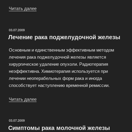
Читать далее
«Детская
онкология
в
Израиле»
ОПУБЛИКОВАНО
03.07.2009
Лечение рака поджелудочной железы
Основным и единственным эффективным методом
лечения рака поджелудочной железы является
хирургическое удаление опухоли. Радиотерапия
неэффективна. Химиотерапия используется при
лечении неоперабельных форм рака и иногда
способствует наступлению временной ремиссии.
Читать далее
«Лечение
рака
поджелудочной
железы»
ОПУБЛИКОВАНО
03.07.2009
Симптомы рака молочной железы